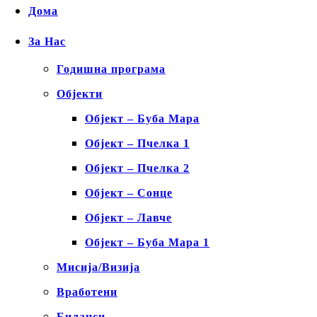
Дома
За Нас
Годишна програма
Објекти
Објект – Буба Мара
Објект – Пчелка 1
Објект – Пчелка 2
Објект – Сонце
Објект – Лавче
Објект – Буба Мара 1
Мисија/Визија
Вработени
Биланси