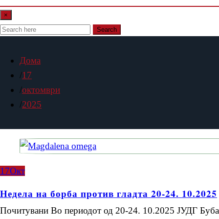
×
Search
Дома
17
октомври
2025
17
Окт
Недела на борба против гладта 20-24. 10.2025
Почитувани Во периодот од 20-24. 10.2025 ЈУДГ Буб