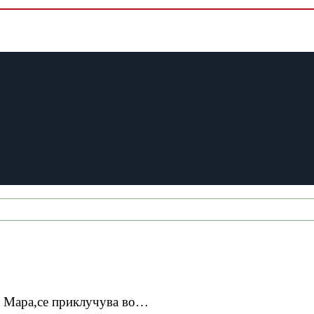
а Мара,се приклучува во…