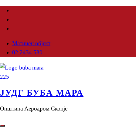
Матичен објект
02 2434 530
ЈУДГ БУБА МАРА
Општина Аеродром Скопје