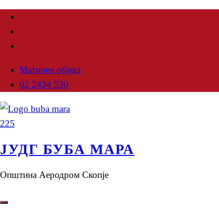
Матичен објект
02 2434 530
ЈУДГ БУБА МАРА
Општина Аеродром Скопје