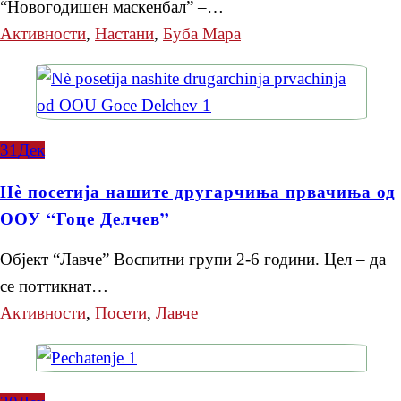
“Новогодишен маскенбал” –…
Активности
,
Настани
,
Буба Мара
31
Дек
Нѐ посетија нашите другарчиња првачиња од
ООУ “Гоце Делчев”
Објект “Лавче” Воспитни групи 2-6 години. Цел – да
се поттикнат…
Активности
,
Посети
,
Лавче