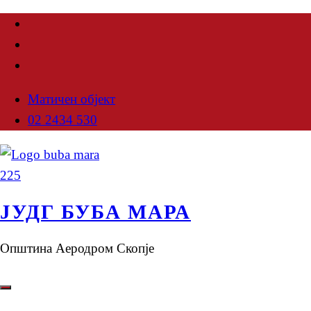
Матичен објект
02 2434 530
ЈУДГ БУБА МАРА
Општина Аеродром Скопје