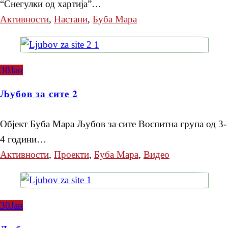
“Снегулки од хартија”…
Активности
,
Настани
,
Буба Мара
30
Јан
Љубов за сите 2
Објект Буба Мара Љубов за сите Воспитна група од 3-
4 години…
Активности
,
Проекти
,
Буба Мара
,
Видео
30
Јан