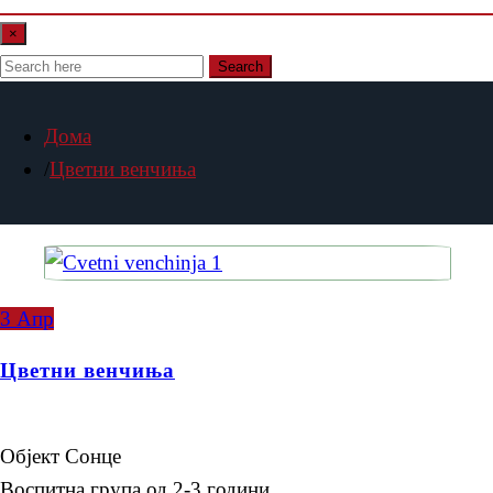
×
Search
Дома
Цветни венчиња
3
Апр
Цветни венчиња
Објект Сонце
Воспитна група од 2-3 години