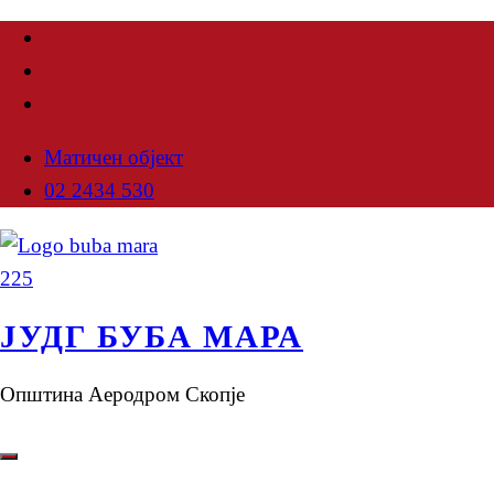
Матичен објект
02 2434 530
ЈУДГ БУБА МАРА
Општина Аеродром Скопје