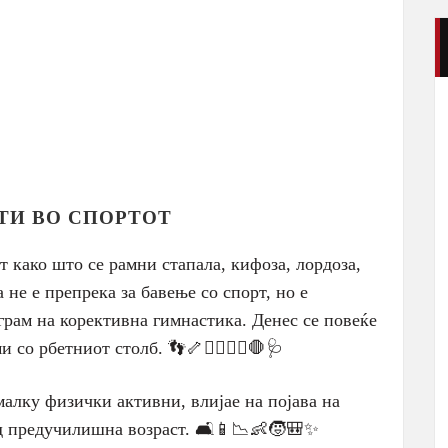
ТИ ВО СПОРТОТ
 како што се рамни стапала, кифоза, лордозa,
 не е препрека за бавење со спорт, но е
грам на корективна гимнастика. Денес се повеќе
со рбетниот столб. 👣🦴🤸‍♂️🏃‍♂️🛑🩺
малку физички активни, влијае на појава на
од предучилишна возраст. 🛋️📱📉👶🧒🎒✨