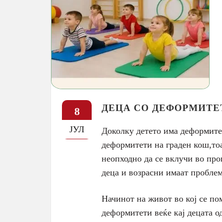
ДЕЦА СО ДЕФОРМИТЕ
8
ЈУЛ
Доколку детето има деформитет
деформитети на граден кош,тоа
неопходно да се вклучи во про
деца и возрасни имаат проблеми 
Начинот на живот во кој се по
деформитети веќе кај децата 