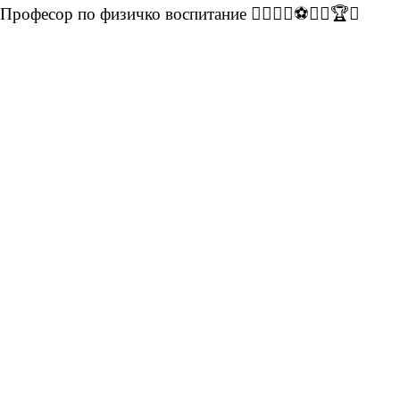
Професор по физичко воспитание 🏃‍♀️🏃‍♂️⚽🤸‍♂️🏆✨