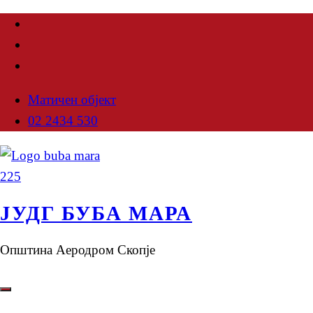
Матичен објект
02 2434 530
ЈУДГ БУБА МАРА
Општина Аеродром Скопје