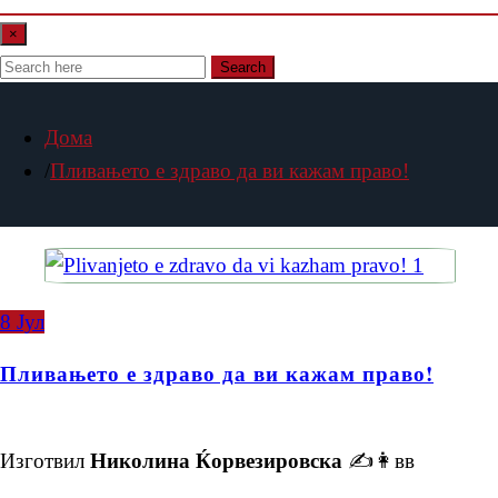
×
Search
Дома
Пливањето е здраво да ви кажам право!
8
Јул
Пливањето е здраво да ви кажам право!
Изготвил
Николина Ќорвезировска
✍️👩‍вв