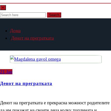
×
Search
Дома
Денот на прегратката
21
Јан
Денот на прегратката
Денот на прегратката е прекрасна можност родителите
да им покажат на своите деца колку топлината и