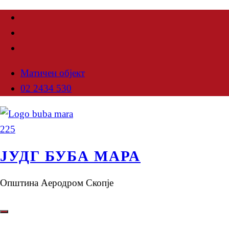
Матичен објект
02 2434 530
ЈУДГ БУБА МАРА
Општина Аеродром Скопје