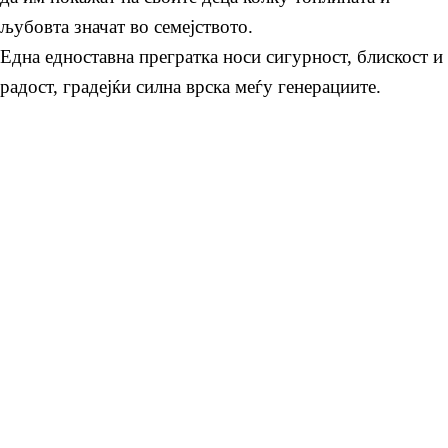
љубовта значат во семејството.
Една едноставна прегратка носи сигурност, блискост и
радост, градејќи силна врска меѓу генерациите.