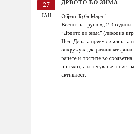
ДРВОТО ВО ЗИМА
27
ЈАН
Објект Буба Мара 1
Воспитна група од 2-3 години
“Дрвото во зима” (ликовна игр
Цел: Децата преку ликовната иг
опкружува, да развиваат фина
рацете и прстите во соодветна
цртежот, а и негување на истра
активност.