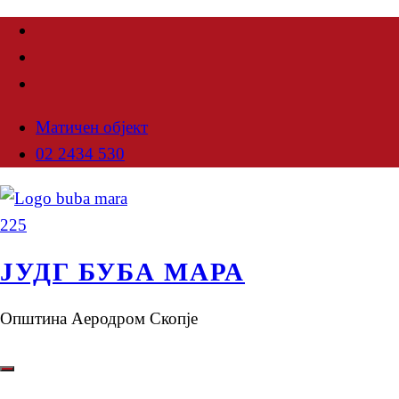
Матичен објект
02 2434 530
ЈУДГ БУБА МАРА
Општина Аеродром Скопје