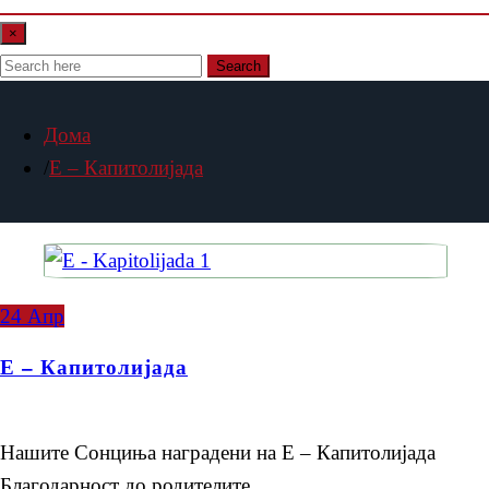
×
Search
Дома
Е – Капитолијада
24
Апр
Е – Капитолијада
Нашите Сонциња наградени на Е – Капитолијада
Благодарност до родителите