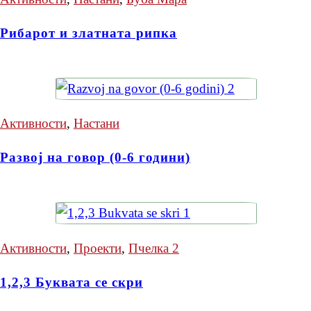
Рибарот и златната рипка
Активности
,
Настани
Развој на говор (0-6 години)
Активности
,
Проекти
,
Пчелка 2
1,2,3 Буквата се скри