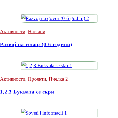
Активности
,
Настани
Развој на говор (0-6 години)
Активности
,
Проекти
,
Пчелка 2
1,2,3 Буквата се скри