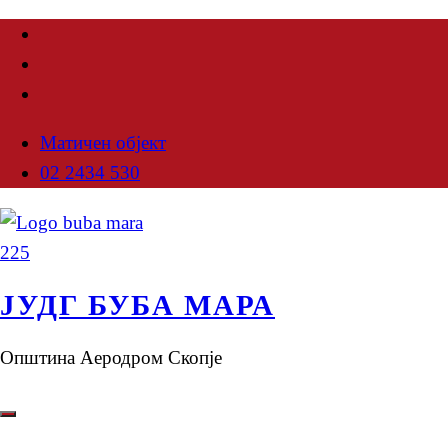
Матичен објект
02 2434 530
ЈУДГ БУБА МАРА
Општина Аеродром Скопје