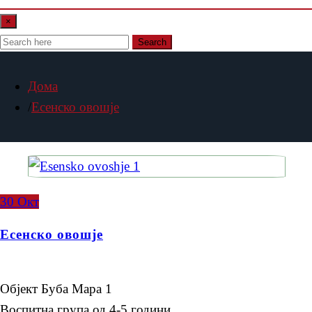
×
Search
Дома
Есенско овошје
30
Окт
Есенско овошје
Објект Буба Мара 1
Воспитна група од 4-5 години