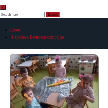
×
Search
Дома
Фарбање Велигденско јајце