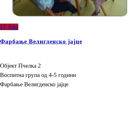
17
Апр
Фарбање Велигденско јајце
Објект Пчелка 2
Воспитна група од 4-5 години
Фарбање Велигденско јајце