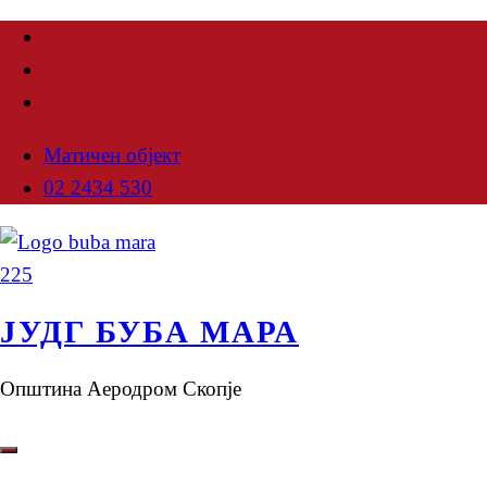
Матичен објект
02 2434 530
ЈУДГ БУБА МАРА
Општина Аеродром Скопје