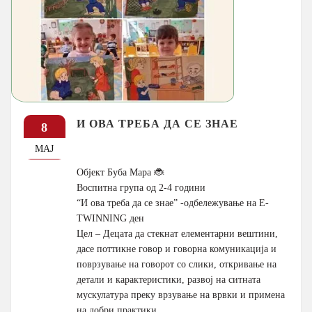
И ОВА ТРЕБА ДА СЕ ЗНАЕ
8
МАЈ
Објект Буба Мара 🐞
Воспитна група од 2-4 години
“И ова треба да се знае” -одбележување на E-
TWINNING ден
Цел – Децата да стекнат елементарни вештини,
дасе поттикне говор и говорна комуникација и
поврзување на говорот со слики, откривање на
детали и карактеристики, развој на ситната
мускулатура преку врзување на врвки и примена
на добри практики.