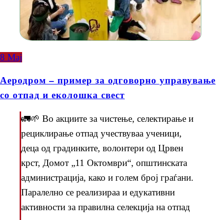
8
Мај
Аеродром – пример за одговорно управување
со отпад и еколошка свест
🚛🌱 Во акциите за чистење, селектирање и
рециклирање отпад учествуваа ученици,
деца од градинките, волонтери од Црвен
крст, Домот „11 Октомври“, општинската
администрација, како и голем број граѓани.
Паралелно се реализираа и едукативни
активности за правилна селекција на отпад