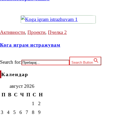
Активности
,
Проекти
,
Пчелка 2
Кога играм истражувам
Search for:
Search Button
Календар
август 2026
П
В
С
Ч
П
С
Н
1
2
3
4
5
6
7
8
9