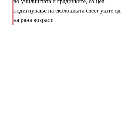
во училиштата и градинките, со цел
подигнување на еколошката свест уште од
најрана возраст.