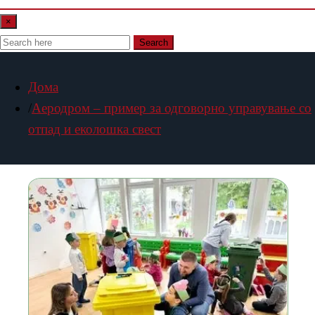
×
Search
Дома
Аеродром – пример за одговорно управување со
отпад и еколошка свест