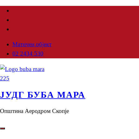
Матичен објект
02 2434 530
ЈУДГ БУБА МАРА
Општина Аеродром Скопје