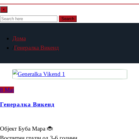
×
Search
Дома
Генералка Викенд
8
Мај
Генералка Викенд
Објект Буба Мара 🐞
Воспитни групи од 3-6 години