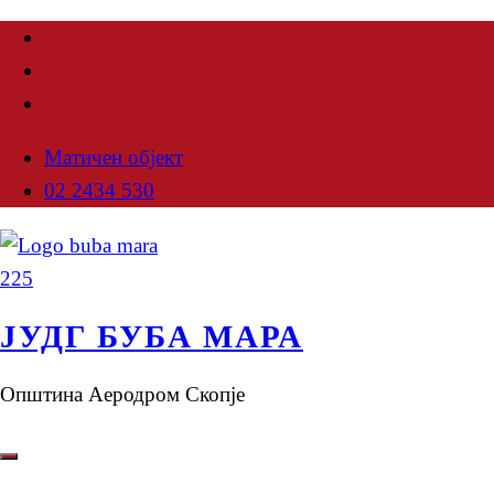
Матичен објект
02 2434 530
ЈУДГ БУБА МАРА
Општина Аеродром Скопје