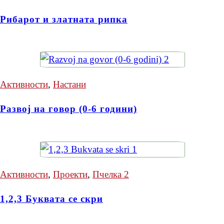
Рибарот и златната рипка
Активности
,
Настани
Развој на говор (0-6 години)
Активности
,
Проекти
,
Пчелка 2
1,2,3 Буквата се скри