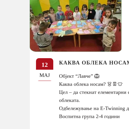
КАКВА ОБЛЕКА НОСА
12
МАЈ
Објект “Лавче” 🦁
Каква облека носам? 👗👖👕
Цел – да стекнат елементарни 
облеката.
Одбележување на Е-Twinning 
Воспитна група 2-4 години