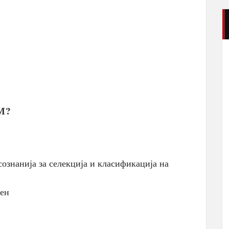
М?
сознанија за селекција и класификација на
ден