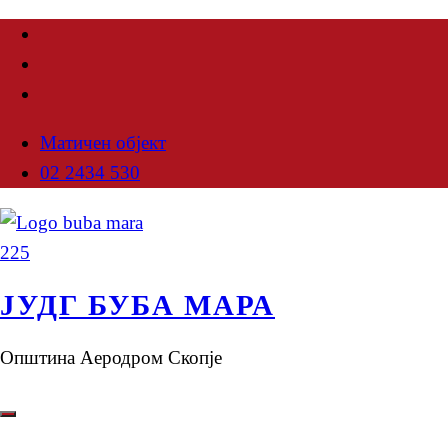
Матичен објект
02 2434 530
ЈУДГ БУБА МАРА
Општина Аеродром Скопје