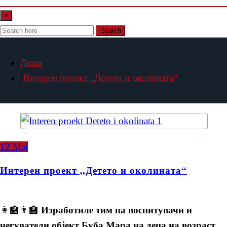
×
Search
Дома
Интерен проект „Детето и околината“
12
Мај
Интерен проект „Детето и околината“
👩‍🏫👨‍🏫
Изработиле тим на воспитувачи и
негуватели објект Буба Мара на деца на возраст