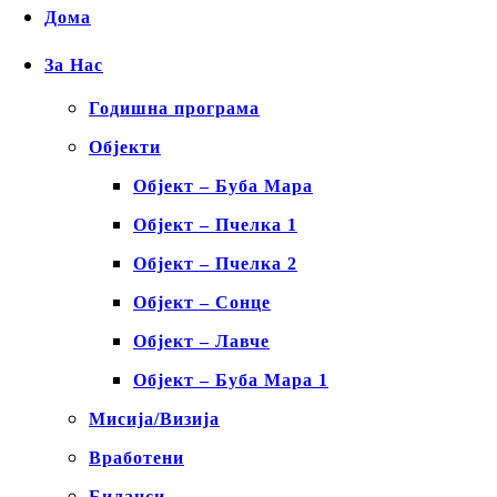
Дома
За Нас
Годишна програма
Објекти
Објект – Буба Мара
Објект – Пчелка 1
Објект – Пчелка 2
Објект – Сонце
Објект – Лавче
Објект – Буба Мара 1
Мисија/Визија
Вработени
Биланси