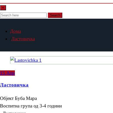
×
Search
Дома
Ластовичка
15
Апр
Ластовичка
Објект Буба Мара
Воспитна група од 3-4 години