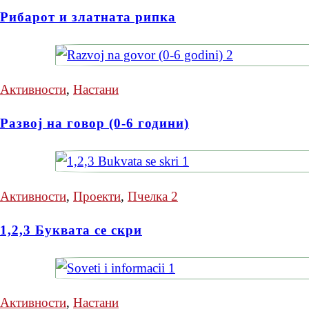
Рибарот и златната рипка
Активности
,
Настани
Развој на говор (0-6 години)
Активности
,
Проекти
,
Пчелка 2
1,2,3 Буквата се скри
Активности
,
Настани