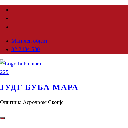
Матичен објект
02 2434 530
ЈУДГ БУБА МАРА
Општина Аеродром Скопје