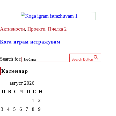
Активности
,
Проекти
,
Пчелка 2
Кога играм истражувам
Search for:
Search Button
Календар
август 2026
П
В
С
Ч
П
С
Н
1
2
3
4
5
6
7
8
9