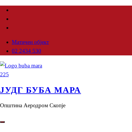
Матичен објект
02 2434 530
ЈУДГ БУБА МАРА
Општина Аеродром Скопје