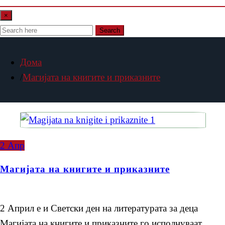
×
Search
Дома
Магијата на книгите и приказните
2
Апр
Магијата на книгите и приказните
2 Април е и Светски ден на литературата за деца
Магијата на книгите и приказните го исполнуваат