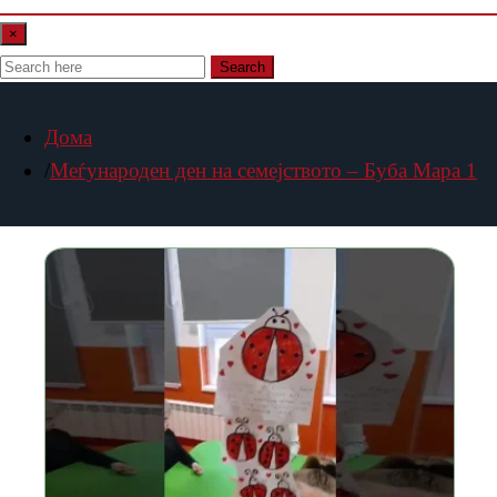
×
Search
Дома
Меѓународен ден на семејството – Буба Мара 1