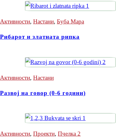
Активности
,
Настани
,
Буба Мара
Рибарот и златната рипка
Активности
,
Настани
Развој на говор (0-6 години)
Активности
,
Проекти
,
Пчелка 2