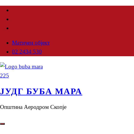
Матичен објект
02 2434 530
ЈУДГ БУБА МАРА
Општина Аеродром Скопје