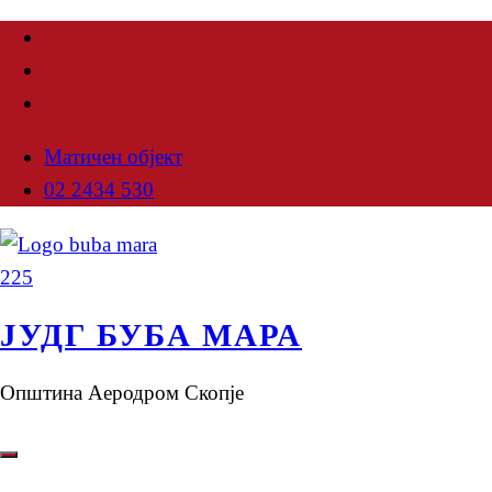
Матичен објект
02 2434 530
ЈУДГ БУБА МАРА
Општина Аеродром Скопје