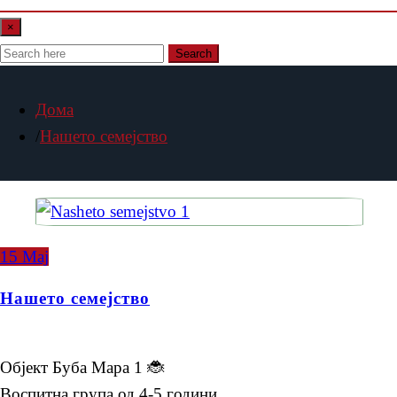
×
Search
Дома
Нашето семејство
15
Мај
Нашето семејство
Објект Буба Мара 1 🐞
Воспитна група од 4-5 години