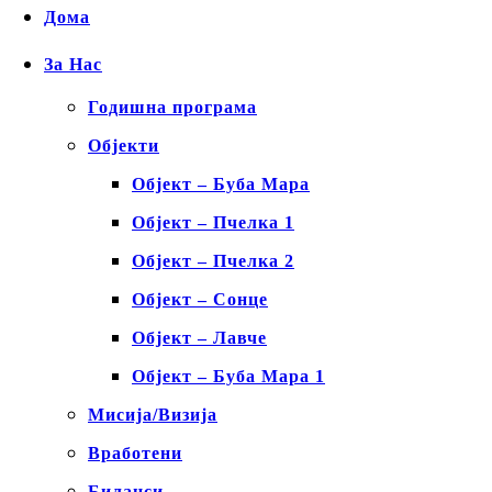
Дома
За Нас
Годишна програма
Објекти
Објект – Буба Мара
Објект – Пчелка 1
Објект – Пчелка 2
Објект – Сонце
Објект – Лавче
Објект – Буба Мара 1
Мисија/Визија
Вработени
Биланси