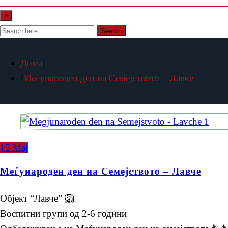
×
Search
Дома
Меѓународен ден на Семејството – Лавче
15
Мај
Меѓународен ден на Семејството – Лавче
Објект “Лавче” 🦁
Воспитни групи од 2-6 години