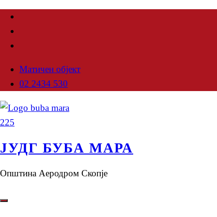
Матичен објект
02 2434 530
ЈУДГ БУБА МАРА
Општина Аеродром Скопје