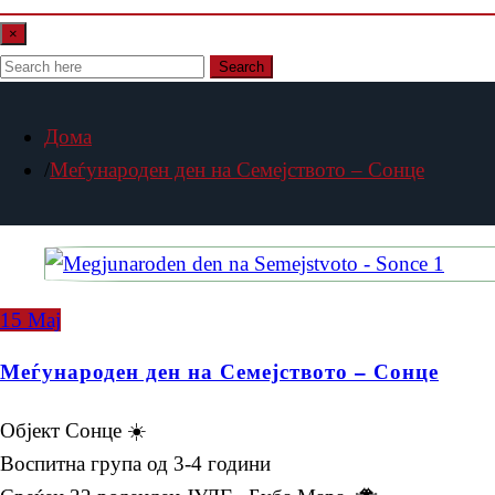
×
Search
Дома
Меѓународен ден на Семејството – Сонце
15
Мај
Меѓународен ден на Семејството – Сонце
Објект Сонце ☀️
Воспитна група од 3-4 години