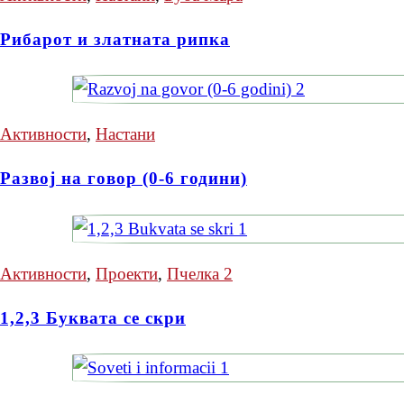
Рибарот и златната рипка
Активности
,
Настани
Развој на говор (0-6 години)
Активности
,
Проекти
,
Пчелка 2
1,2,3 Буквата се скри