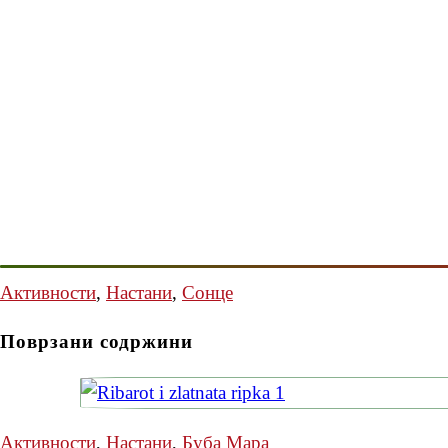
Активности
,
Настани
,
Сонце
Поврзани содржини
Активности
,
Настани
,
Буба Мара