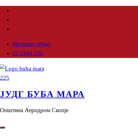
Матичен објект
02 2434 530
ЈУДГ БУБА МАРА
Општина Аеродром Скопје