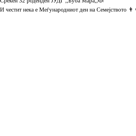
Среќен 32 роденден ЈУДГ ,,Буба Мара,,🐞
И честит нека е Меѓународниот ден на Семејството 👨‍