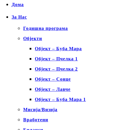
Дома
За Нас
Годишна програма
Објекти
Објект – Буба Мара
Објект – Пчелка 1
Објект – Пчелка 2
Објект – Сонце
Објект – Лавче
Објект – Буба Мара 1
Мисија/Визија
Вработени
Биланси