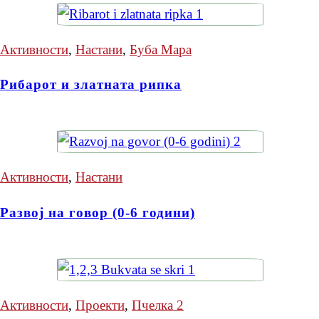
Активности
,
Настани
,
Буба Мара
Рибарот и златната рипка
Активности
,
Настани
Развој на говор (0-6 години)
Активности
,
Проекти
,
Пчелка 2