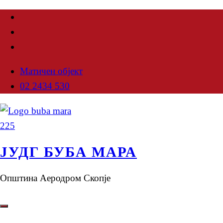
Матичен објект
02 2434 530
ЈУДГ БУБА МАРА
Општина Аеродром Скопје