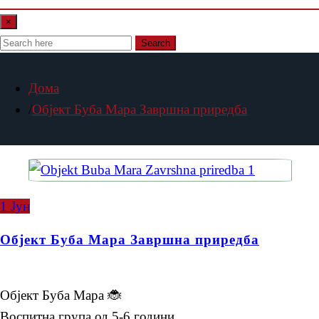
×
Search
Дома
Објект Буба Мара Завршна приредба
1
Јун
Објект Буба Мара Завршна приредба
Објект Буба Мара 🐞
Воспитна група од 5-6 години