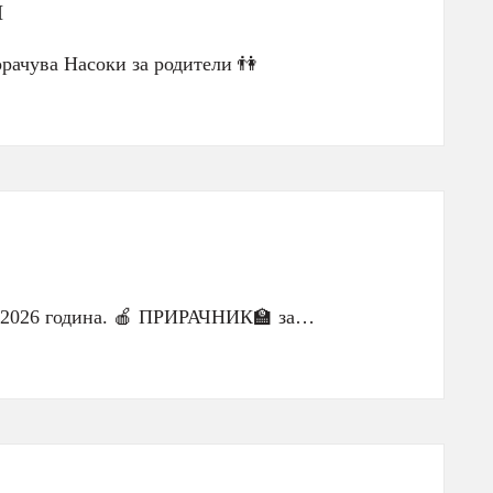
И
рачува Насоки за родители 👫
и 2026 година. 🍎 ПРИРАЧНИК🏫 за…