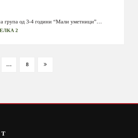
на група од 3-4 години “Мали уметници”…
ЕЛКА 2
…
8
СТ