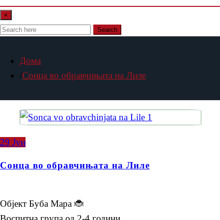
×
Search
Дома
Сонца во обравчињата на Лиле
29
Јун
Сонца во обравчињата на Лиле
Објект Буба Мара 🐞
Воспитна група од 2-4 години