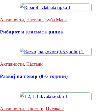
Активности
,
Настани
,
Буба Мара
Рибарот и златната рипка
Активности
,
Настани
Развој на говор (0-6 години)
Активности
,
Проекти
,
Пчелка 2