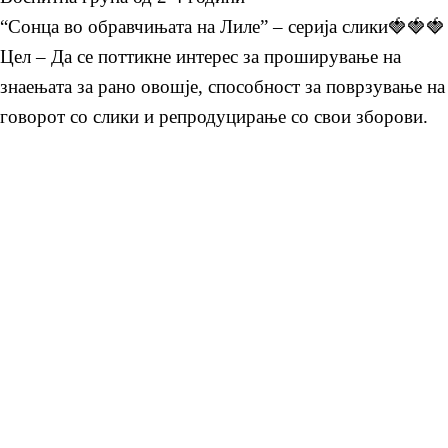
“Сонца во обравчињата на Лиле” – серија слики🍓🍓🍓
Цел – Да се поттикне интерес за проширување на
знаењата за рано овошје, способност за поврзување на
говорот со слики и репродуцирање со свои зборови.