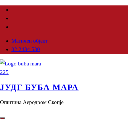
Матичен објект
02 2434 530
ЈУДГ БУБА МАРА
Општина Аеродром Скопје