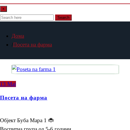
×
Search
Дома
Посета на фарма
13
Мај
Посета на фарма
Објект Буба Мара 1 🐞
Воспитна група од 5-6 години