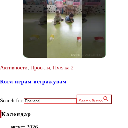
Активности
,
Проекти
,
Пчелка 2
Кога играм истражувам
Search for:
Search Button
Календар
август 2026