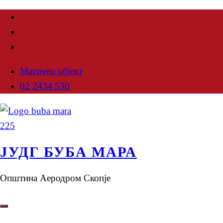
Матичен објект
02 2434 530
ЈУДГ БУБА МАРА
Општина Аеродром Скопје