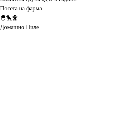
Посета на фарма
🐣🐤🐥
Домашно Пиле