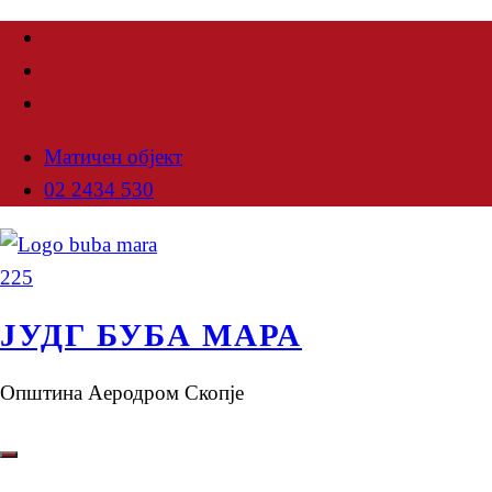
Матичен објект
02 2434 530
ЈУДГ БУБА МАРА
Општина Аеродром Скопје