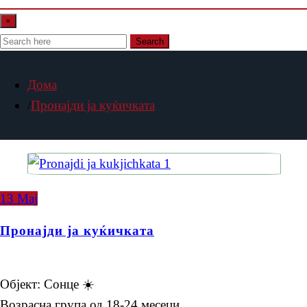
×
Search
Дома
Пронајди ја куќичката
13
Мај
Пронајди ја куќичката
Објект: Сонце ☀️
Возрасна група од 18-24 месеци