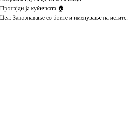
Пронајди ја куќичката 🏠
Цел: Запознавање со боите и именување на истите.