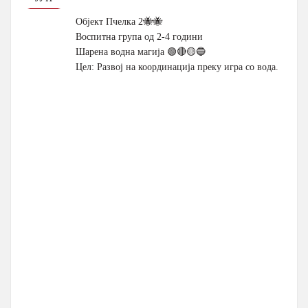
Објект Пчелка 2🐝🐝
Воспитна група од 2-4 години
Шарена водна магија 🟢🔴🟡🔵
Цел: Развој на координација преку игра со вода.