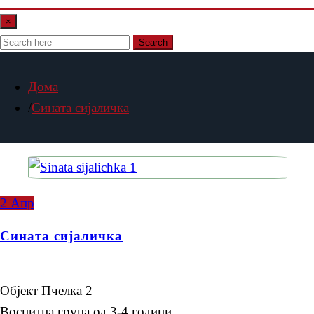
×
Search
Дома
Сината сијаличка
2
Апр
Сината сијаличка
Објект Пчелка 2
Воспитна група од 3-4 години