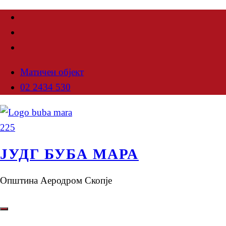
Матичен објект
02 2434 530
ЈУДГ БУБА МАРА
Општина Аеродром Скопје