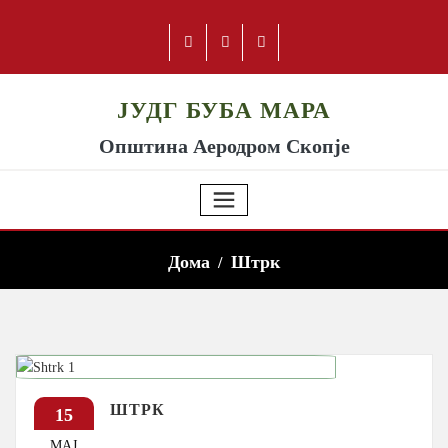
ЈУДГ БУБА МАРА
Општина Аеродром Скопје
Дома
Штрк
ШТРК
15
МАЈ