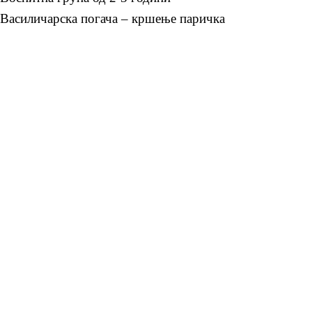
Василичарска погача – кршење паричка