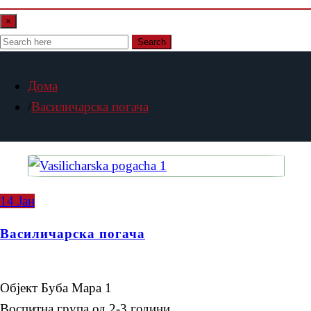
×
Search
Дома
Василичарска погача
14
Јан
Василичарска погача
Објект Буба Мара 1
Воспитна група од 2-3 години