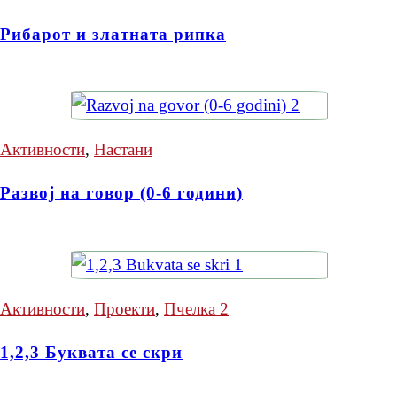
Рибарот и златната рипка
Активности
,
Настани
Развој на говор (0-6 години)
Активности
,
Проекти
,
Пчелка 2
1,2,3 Буквата се скри