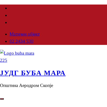
Матичен објект
02 2434 530
ЈУДГ БУБА МАРА
Општина Аеродром Скопје