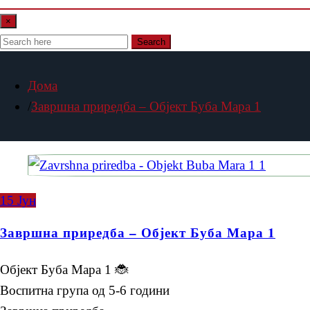
×
Search
Дома
Завршна приредба – Објект Буба Мара 1
15
Јун
Завршна приредба – Објект Буба Мара 1
Објект Буба Мара 1 🐞
Воспитна група од 5-6 години