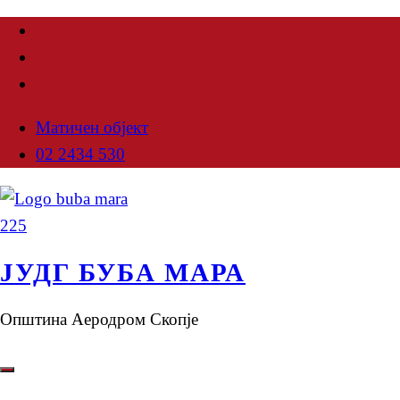
Матичен објект
02 2434 530
ЈУДГ БУБА МАРА
Општина Аеродром Скопје