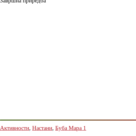
Завршна приредба
Активности
,
Настани
,
Буба Мара 1