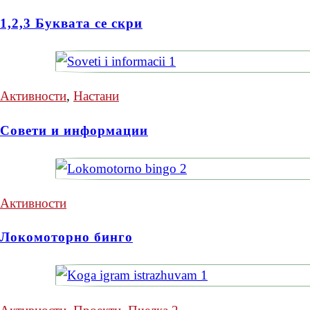
1,2,3 Буквата се скри
Активности
,
Настани
Совети и информации
Активности
Локомоторно бинго