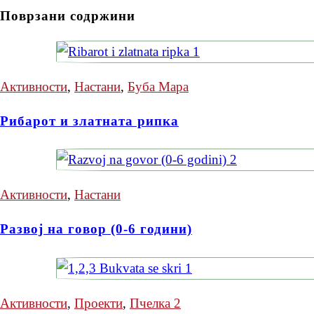
Поврзани содржини
Активности
,
Настани
,
Буба Мара
Рибарот и златната рипка
Активности
,
Настани
Развој на говор (0-6 години)
Активности
,
Проекти
,
Пчелка 2