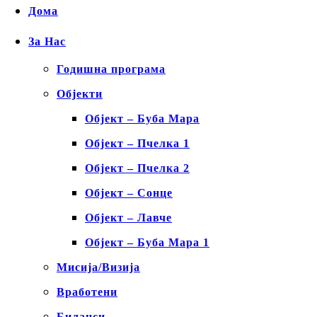
Дома
За Нас
Годишна програма
Објекти
Објект – Буба Мара
Објект – Пчелка 1
Објект – Пчелка 2
Објект – Сонце
Објект – Лавче
Објект – Буба Мара 1
Мисија/Визија
Вработени
Биланси