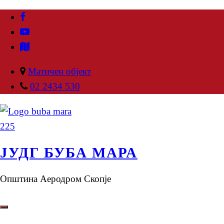
Матичен објект
02 2434 530
ЈУДГ БУБА МАРА
Општина Аеродром Скопје