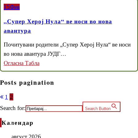
15
Фев
„Супер Херој Нула“ ве носи во нова
авантура
Почитувани родители „Супер Херој Нула“ ве носи
во нова авантура ЈУДГ…
Огласна Табла
Posts pagination
1
2
Search for:
Search Button
Календар
август 2026