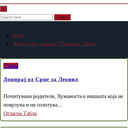
×
Search
Дома
Archive by category "Огласна Табла"
23
Фев
Донирај од Срце за Леонид
Почитувани родители, Хуманоста е нишката која не
поврзува и не сплотува…
Огласна Табла