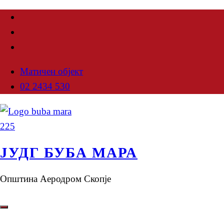
Матичен објект
02 2434 530
ЈУДГ БУБА МАРА
Општина Аеродром Скопје