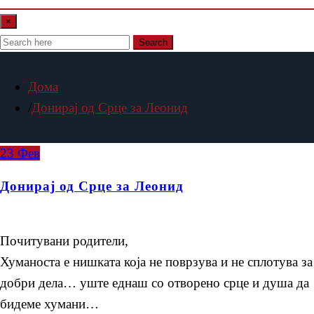
×
Search
Дома
Донирај од Срце за Леонид
23
Фев
Донирај од Срце за Леонид
Почитувани родители,
Хуманоста е нишката која не поврзува и не сплотува за
добри дела… уште еднаш со отворено срце и душа да
бидеме хумани…