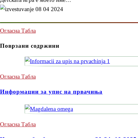
Огласна Табла
Поврзани содржини
Огласна Табла
Информации за упис на првачиња
Огласна Табла