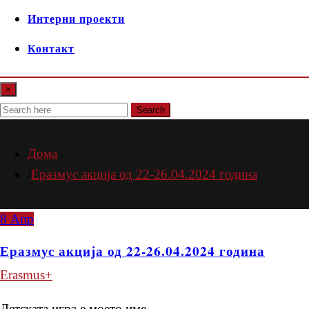
Интерни проекти
Контакт
×
Search
Дома
Еразмус акција од 22-26.04.2024 година
8
Апр
Еразмус акција од 22-26.04.2024 година
Erasmus+
Детската игра е моето име…