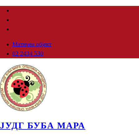
Матичен објект
02 2434 530
ЈУДГ БУБА МАРА