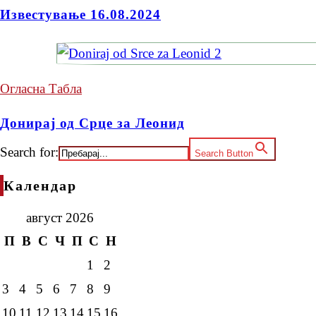
Известување 16.08.2024
Огласна Табла
Донирај од Срце за Леонид
Search for:
Search Button
Календар
август 2026
П
В
С
Ч
П
С
Н
1
2
3
4
5
6
7
8
9
10
11
12
13
14
15
16