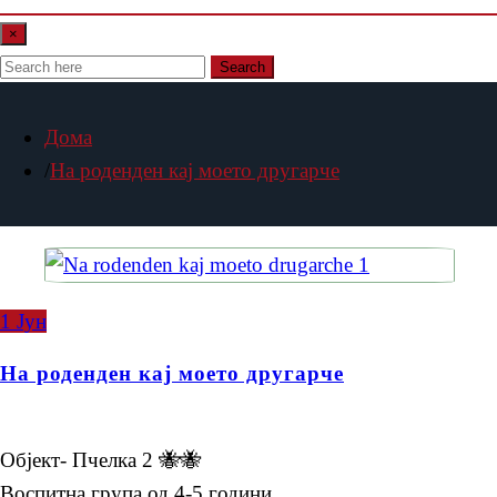
×
Search
Дома
На роденден кај моето другарче
1
Јун
На роденден кај моето другарче
Објект- Пчелка 2 🐝🐝
Воспитна група од 4-5 години