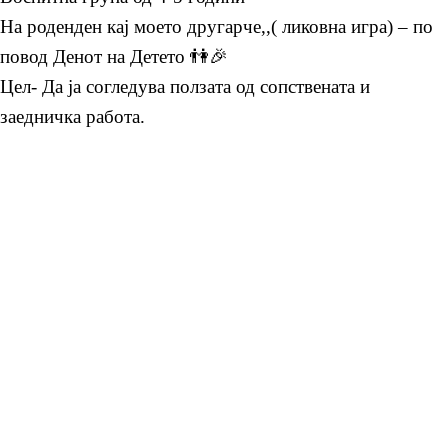
На роденден кај моето другарче,,( ликовна игра) – по
повод Денот на Детето 👫🎉
Цел- Да ја согледува ползата од сопствената и
заедничка работа.