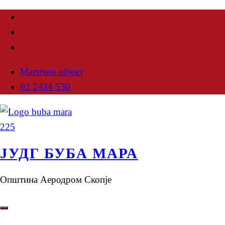
Матичен објект
02 2434 530
ЈУДГ БУБА МАРА
Општина Аеродром Скопје