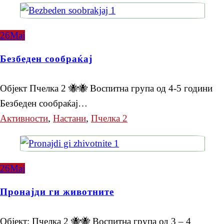
26
Мај
Безбеден сообраќај
Објект Пчелка 2 🐝🐝 Воспитна група од 4-5 години
Безбеден сообраќај…
Активности
,
Настани
,
Пчелка 2
26
Мај
Пронајди ги животните
Објект: Пчелка 2 🐝🐝 Воспитна група од 3 – 4