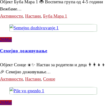
Објект Буба Мара 1 🐞 Воспитна група од 4-5 години
Вежбаме…
Активности
,
Настани
,
Буба Мара 1
26
Мај
Семејно доживување
Објект Сонце ☀️✨ Настан за родители и деца 👨‍👩‍👧‍👦
🎉 Семејно доживување…
Активности
,
Настани
,
Сонце
26
Мај