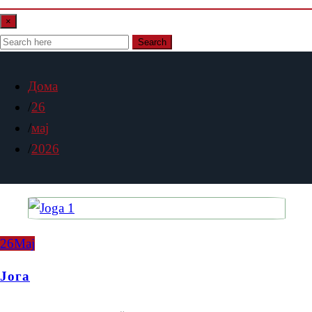
×
Search
Дома
26
мај
2026
26
Мај
Јога