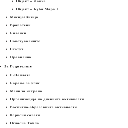
Објект – Лавче
Објект – Буба Мара 1
Мисија/Визија
Вработени
Биланси
Советувалиште
Статут
Правилник
За Родителите
Е-Наплата
Барање за упис
Мени за исхрана
Организација на дневните активности
Воспитно-образовните активности
Корисни совети
Огласна Табла