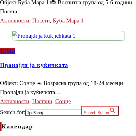
Објект Буба Мара 1 🐞 Воспитна група од 5-6 години
Посета…
Активности
,
Посети
,
Буба Мара 1
13
Мај
Пронајди ја куќичката
Објект: Сонце ☀️ Возрасна група од 18-24 месеци
Пронајди ја куќичката…
Активности
,
Настани
,
Сонце
Search for:
Search Button
Календар