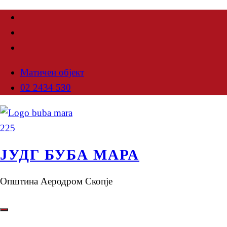
Матичен објект
02 2434 530
ЈУДГ БУБА МАРА
Општина Аеродром Скопје