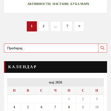
,
,
АКТИВНОСТИ
НАСТАНИ
БУБА МАРА
Posts
1
2
…
7
pagination
Search Button
Search
for:
КАЛЕНДАР
мај 2026
П
В
С
Ч
П
С
Н
1
2
3
4
5
6
7
8
9
10