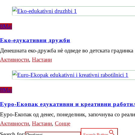
8
Мај
Еко-едукативни дружби
Денешната еко-дружба нè одведе во детската градинка
Активности
,
Настани
8
Мај
Еуро-Екопак едукативни и креативни работи
Еуро-Екопак од денес, понеделник, започнува со реал
Активности
,
Настани
,
Сонце
Search for:
Search Button