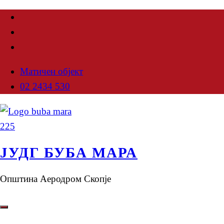
Матичен објект
02 2434 530
ЈУДГ БУБА МАРА
Општина Аеродром Скопје