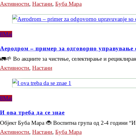
Активности
,
Настани
,
Буба Мара
8
Мај
Аеродром – пример за одговорно управување 
🚛🌱 Во акциите за чистење, селектирање и рециклира
Активности
,
Настани
8
Мај
И ова треба да се знае
Објект Буба Мара 🐞 Воспитна група од 2-4 години “
Активности
,
Настани
,
Буба Мара