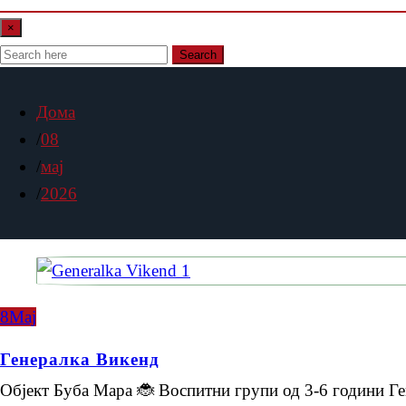
×
Search
Дома
08
мај
2026
8
Мај
Генералка Викенд
Објект Буба Мара 🐞 Воспитни групи од 3-6 години 