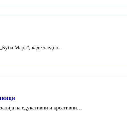
 „Буба Мара“, каде заедно…
лници
изација на едукативни и креативни…