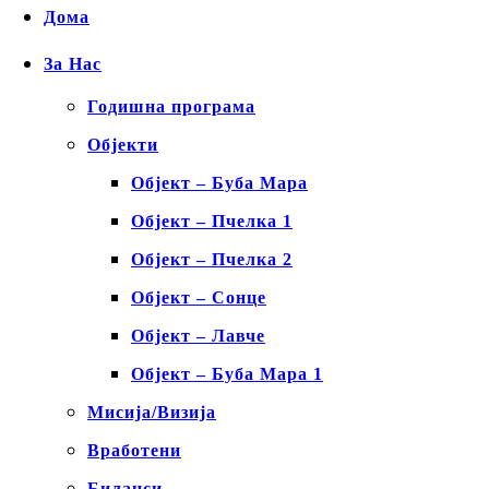
Дома
За Нас
Годишна програма
Објекти
Објект – Буба Мара
Објект – Пчелка 1
Објект – Пчелка 2
Објект – Сонце
Објект – Лавче
Објект – Буба Мара 1
Мисија/Визија
Вработени
Биланси