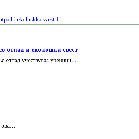
со отпад и еколошка свест
ње отпад учествуваа ученици,…
И ова…