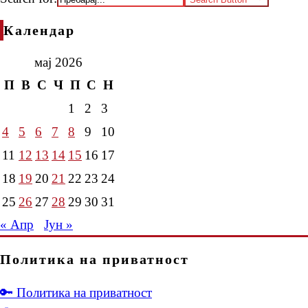
Календар
мај 2026
П
В
С
Ч
П
С
Н
1
2
3
4
5
6
7
8
9
10
11
12
13
14
15
16
17
18
19
20
21
22
23
24
25
26
27
28
29
30
31
« Апр
Јун »
Политика на приватност
🔑 Политика на приватност