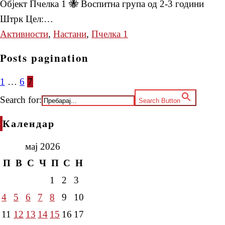
Објект Пчелка 1 🐝 Воспитна група од 2-3 години
Штрк Цел:…
Активности
,
Настани
,
Пчелка 1
Posts pagination
1
…
6
7
Search for:
Search Button
Календар
мај 2026
П
В
С
Ч
П
С
Н
1
2
3
4
5
6
7
8
9
10
11
12
13
14
15
16
17