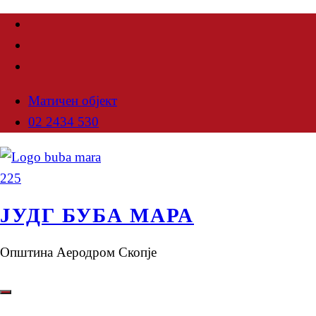
Матичен објект
02 2434 530
ЈУДГ БУБА МАРА
Општина Аеродром Скопје