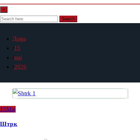
×
Search
Дома
15
мај
2026
15
Мај
Штрк